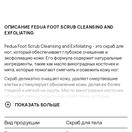
ОПИСАНИЕ FEDUA FOOT SCRUB CLEANSING AND
EXFOLIATING
Fedua Foot Scrub Cleansing and Exfoliating - это скраб для
ног, который обеспечивает глубокое очищение и
эксфолиацию кожи. Его формула содержит натуральные
ингредиенты, такие как масло виноградных косточек и
мята, которые помогают смягчить и освежить кожу ног.
Скраб деликатно очищает кожу, удаляет омертвевшие
клетки и стимулирует обновление кожи, делая ее более
гладкой и мягкой на ощупь. Масло виноградных косточек
обладает антиоксидантными свойствами, которые
помогают защитить кожу от воздействия свободных
ПОКАЗАТЬ БОЛЬШЕ
радикалов, а мята создает приятное ощущение свежести и
прохлады.
Вид продукции
Скраб для тела
Скраб легко наносится и распределяется по коже ног, а
затем легко смывается водой, не оставляя ощущения