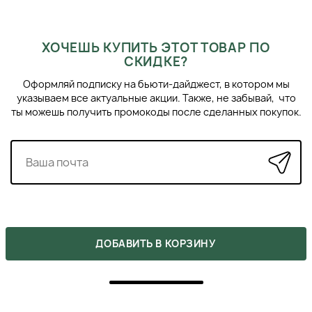
and Exfoliating один-два раза в неделю для достижения
наилучшего результата. После использования скраба
можно нанести на кожу ног увлажняющий крем для
ХОЧЕШЬ КУПИТЬ ЭТОТ ТОВАР ПО
лучшего эффекта.
СКИДКЕ?
Оформляй подписку на бьюти-дайджест, в котором мы
указываем все актуальные акции. Также, не забывай, что
ты можешь получить промокоды после сделанных покупок.
ПОХОЖИЕ ПРОДУКТЫ
ДОБАВИТЬ В КОРЗИНУ
›
‹
ALAN JEY MINERSAL ТОНИК ДЛЯ ВОЛОС