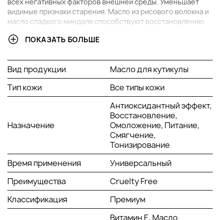
всех негативных факторов внешней среды. Уменьшает
видимые признаки старения. Масло из рисового волокна и
масло сладкого миндаля способствуют восстановлению
ногтевой пластины и уменьшают ломкость.
ПОКАЗАТЬ БОЛЬШЕ
Активные компоненты:
Масло сладкого миндаля отвечает за регенерацию,
Вид продукции
Масло для кутикулы
оказывает тонизирующее действие, снимает
раздражение, обладает противовоспалительным
Тип кожи
Все типы кожи
эффектом.
Масло макадамии питает и смягчает кожу, обладает
Антиоксидантный эффект,
антиокстидантными свойствами, борется с
Восстановление,
признаками старения.
Назначение
Омоложение, Питание,
Масло абрикосовой косточки отвечает за
Смягчение,
восстановление и регенерацию кожи.
Тонизирование
Витамин Е стимулирует синтез коллагена,
предотвращает пигментацию, замедляет
Время применения
Универсальный
проявление возрастной дряблости кожи,
Преимущества
Cruelty Free
способствует удержанию влаги в коже, придает
гладкость, тонизирует.
Классификация
Премиум
Способ применения:
Витамин Е, Масло