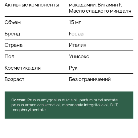
Наносить каждый день на ногтевую пластину, кутикулу и
Активные компоненты
макадамии, Витамин F,
кожу вокруг ногтя, втирая до полного впитывания.
Масло сладкого миндаля
Объем
15 мл
Бренд
Fedua
Страна
Италия
Пол
Унисекс
Косметика для
Рук
Возраст
Без ограничений
Состав
: Prunus amygdalus dulcis oil, parfum butyl acetate,
prunus armeniaca kernel oil, macadamia integrifolia oil, BHT,
tocopheryl acetate.