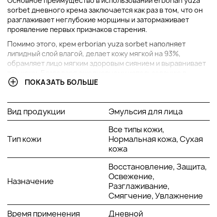
Основное преимущество в использовании erborian yuza
sorbet дневного крема заключается как раз в том, что он
разглаживает неглубокие морщины и затормаживает
проявление первых признаков старения.
Помимо этого, крем erborian yuza sorbet наполняет
липидный слой влагой, делает кожу мягкой на 93%,
обрамляет лицо мягким здоровым сиянием и выравнивает
тон кожи. Благодаря ежедневному использованию в
ПОКАЗАТЬ БОЛЬШЕ
течение месяца, эмульсия усилит защитный слой и ты
будешь защищена от неблагоприятных факторов
окружающей среды. Например, от токсинов.
Вид продукции
Эмульсия для лица
Познакомимся с составом крема yuza sorbet erborian?
Все типы кожи,
Основные компоненты, которые составляют формулу
Тип кожи
Нормальная кожа, Сухая
увлажняющей защитной дневной эмульсии Yuza Sorbet:
кожа
Японский цитрус Юдзу. Главный ингредиент крема.
Восстановление, Защита,
Используется для того, чтобы восполнить кожу
Освежение,
витамином С, который стимулирует выработку
Назначение
Разглаживание,
коллагена и борется с признаками фотостарения.
Смягчение, Увлажнение
Юдзу широко применяется в качестве
увлажняющего и питательного компонента.
Время применения
Дневной
Миндальное масло. Наполняет кожу витаминами А, F,