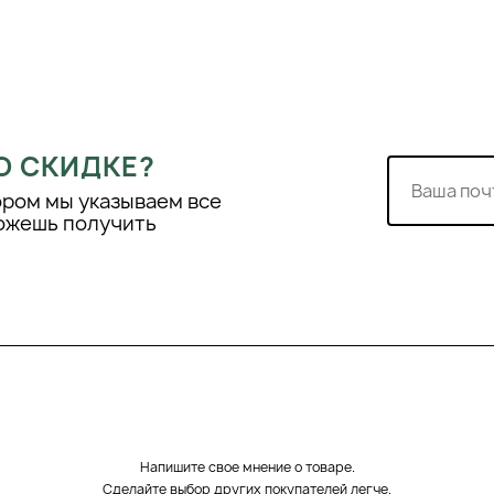
 Круговыми движениями
, пока формула не
 более интенсивного
то повторно нанесите
О СКИДКЕ?
ся, чтобы убедиться,
 с помощью обычного
ором мы указываем все
можешь получить
ть эффект естественного
 и защищенной от
Напишите свое мнение о товаре.
Сделайте выбор других покупателей легче.