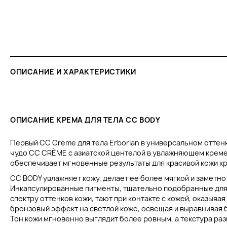
ОПИСАНИЕ И ХАРАКТЕРИСТИКИ
ОПИСАНИЕ КРЕМА ДЛЯ ТЕЛА CC BODY
Первый CC Creme для тела Erborian в универсальном оттен
чудо CC CRÈME с азиатской центелой в увлажняющем креме 
обеспечивает мгновенные результаты для красивой кожи кр
CC BODY увлажняет кожу, делает ее более мягкой и заметно
Инкапсулированные пигменты, тщательно подобранные для
спектру оттенков кожи, тают при контакте с кожей, оказыв
бронзовый эффект на светлой коже, освещая и выравнивая 
Тон кожи мгновенно выглядит более ровным, а текстура ра