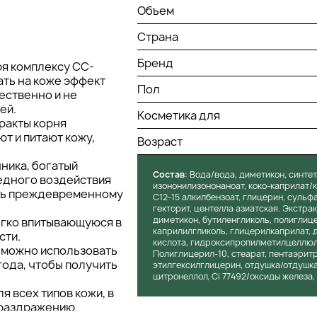
Объем
Страна
Бренд
ря комплексу CC-
ать на коже эффект
Пол
ественно и не
ей.
Косметика для
ракты корня
т и питают кожу,
Возраст
ника, богатый
Состав
: Вода/вода, диметикон, синте
редного воздействия
изононилизононаноат, коко-каприлат/к
ать преждевременному
C12-15 алкилбензоат, глицерин, сульф
гекторит, центелла азиатская. Экстрак
диметикон, бутиленгликоль, полиглиц
легко впитывающуюся в
каприлилгликоль, глицерилкаприлат, 
сти.
кислота, гидроксипропилметилцеллюло
y можно использовать
Полиглицерил-10, стеарат, пентаэрит
года, чтобы получить
этилгексилглицерин, отдушка/отдушка,
цитронеллол, Ci 77492/оксиды железа, 
я всех типов кожи, в
 раздражению.