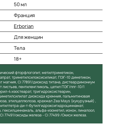
50 мл
Франция
Erborian
Для женщин
Тела
18+
тический фторфлогопит, метилтриметикон,
апрат, триметилсилоксисиликат, ПЭГ-10 диметикон,
ат магния, Ci 77891/диоксид титана, дистеардимониум
т листьев, пентиленгликоль, цетил ПЭГ/ппг-10/1
ерил-4 изостеарат, тригидроксистеарин,
диметилсилилат диоксида кремния, пальмитиновая
за, этилцеллюлоза, крахмал Zea Mays (кукурузный) ,
ритилтетра-ди-т-бутилгидроксигидроциннамат,
 гексилциннамаль, альфа-изометил, ионон, линалоол,
Ci 77491/оксиды железа - Ci 77499 /Окиси железа.