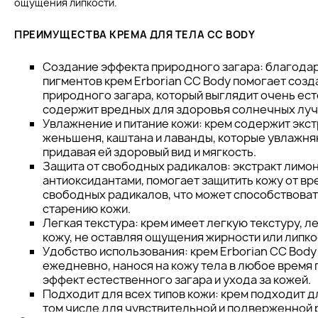
ощущения липкости.
ПРЕИМУЩЕСТВА КРЕМА ДЛЯ ТЕЛА CC BODY
Создание эффекта природного загара: благода
пигментов крем Erborian CC Body помогает созд
природного загара, который выглядит очень ест
содержит вредных для здоровья солнечных луч
Увлажнение и питание кожи: крем содержит экст
женьшеня, каштана и лаванды, которые увлажняю
придавая ей здоровый вид и мягкость.
Защита от свободных радикалов: экстракт лимон
антиоксидантами, помогает защитить кожу от в
свободных радикалов, что может способствов
старению кожи.
Легкая текстура: крем имеет легкую текстуру, 
кожу, не оставляя ощущения жирности или липко
Удобство использования: крем Erborian CC Bod
ежедневно, нанося на кожу тела в любое время 
эффект естественного загара и ухода за кожей.
Подходит для всех типов кожи: крем подходит дл
том числе для чувствительной и подверженной