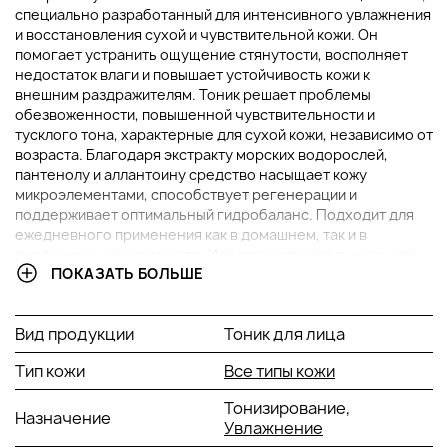
специально разработанный для интенсивного увлажнения
и восстановления сухой и чувствительной кожи. Он
помогает устранить ощущение стянутости, восполняет
недостаток влаги и повышает устойчивость кожи к
внешним раздражителям. Тоник решает проблемы
обезвоженности, повышенной чувствительности и
тусклого тона, характерные для сухой кожи, независимо от
возраста. Благодаря экстракту морских водорослей,
пантенолу и аллантоину средство насыщает кожу
микроэлементами, способствует регенерации и
поддерживает оптимальный гидробаланс. Подходит для
ежедневного применения как в домашнем, так и в
профессиональном уходе. Идеален для использования в
ПОКАЗАТЬ БОЛЬШЕ
холодное время года, при работе в сухом климате или
после агрессивных косметических процедур.
Вид продукции
Тоник для лица
ОСНОВНЫЕ ИНГРЕДИЕНТЫ И ИХ ПРЕИМУЩЕСТВА
Тип кожи
Все типы кожи
Экстракт морских водорослей:
Морские водоросли
являются источником минералов, аминокислот и
Тонизирование,
Назначение
витаминов, которые активно питают и укрепляют
Увлажнение
кожу. Экстракт ламинарии способствует глубокому