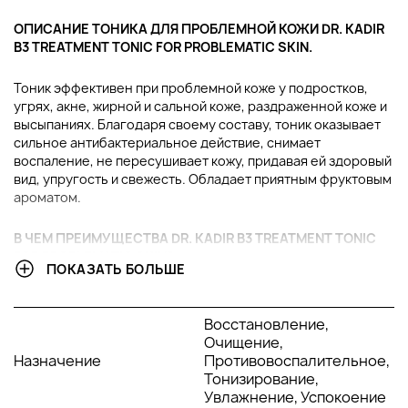
ОПИСАНИЕ ТОНИКА ДЛЯ ПРОБЛЕМНОЙ КОЖИ DR. KADIR
B3 TREATMENT TONIC FOR PROBLEMATIC SKIN.
Тоник эффективен при проблемной коже у подростков,
угрях, акне, жирной и сальной коже, раздраженной коже и
высыпаниях. Благодаря своему составу, тоник оказывает
сильное антибактериальное действие, снимает
воспаление, не пересушивает кожу, придавая ей здоровый
вид, упругость и свежесть. Обладает приятным фруктовым
ароматом.
В ЧЕМ ПРЕИМУЩЕСТВА DR. KADIR B3 TREATMENT TONIC
FOR PROBLEMATIC SKIN?
ПОКАЗАТЬ БОЛЬШЕ
Очищает, освежает и легко увлажняет.
Дезинфицирует, снимает воспаления.
Восстановление,
Придает коже ощущение свежести и чистоты.
Очищение,
Назначение
Противовоспалительное,
АКТИВНЫЕ КОМПОНЕНТЫ:
Тонизирование,
Увлажнение, Успокоение