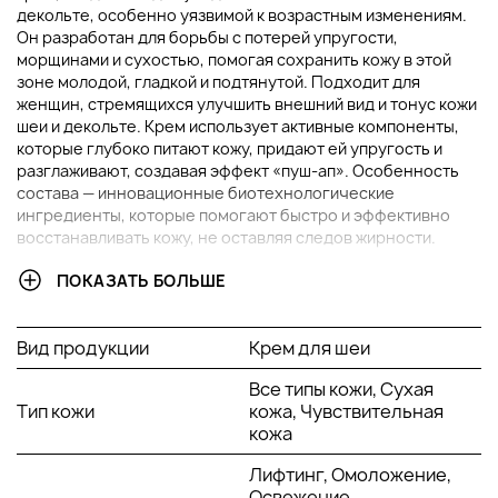
декольте, особенно уязвимой к возрастным изменениям.
Он разработан для борьбы с потерей упругости,
морщинами и сухостью, помогая сохранить кожу в этой
зоне молодой, гладкой и подтянутой. Подходит для
женщин, стремящихся улучшить внешний вид и тонус кожи
шеи и декольте. Крем использует активные компоненты,
которые глубоко питают кожу, придают ей упругость и
разглаживают, создавая эффект «пуш-ап». Особенность
состава — инновационные биотехнологические
ингредиенты, которые помогают быстро и эффективно
восстанавливать кожу, не оставляя следов жирности.
ПОКАЗАТЬ БОЛЬШЕ
ОСНОВНЫЕ ИНГРЕДИЕНТЫ И ИХ ПРЕИМУЩЕСТВА:
Экстракт почек бука
: Богат витаминами и
Вид продукции
Крем для шеи
аминокислотами, стимулирует обменные
процессы и обновление клеток, укрепляя
Все типы кожи, Сухая
структуру кожи и уменьшая морщины.
Тип кожи
кожа, Чувствительная
Псевдоколлаген
: Биотехнологический аналог
кожа
коллагена, полученный из натуральных
дрожжей, способствует интенсивному
Лифтинг, Омоложение,
увлажнению, улучшая эластичность и тон
Освежение,