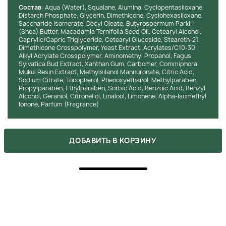
Состав
: Aqua (Water), Squalane, Alumina, Cyclopentasiloxane,
КЛИНИЧЕСКИЕ РЕЗУЛЬТАТЫ
Distarch Phosphate, Glycerin, Dimethicone, Cyclohexasiloxane,
Saccharide Isomerate, Decyl Oleate, Butyrospermum Parkii
(Shea) Butter, Macadamia Ternifolia Seed Oil, Cetearyl Alcohol,
Клинические испытания подтвердили эффективность в
Caprylic/Capric Triglyceride, Cetearyl Glucoside, Steareth-21,
повышении упругости и эластичности кожи в зоне шеи и
Dimethicone Crosspolymer, Yeast Extract, Acrylates/C10-30
декольте. Исследования показали, что регулярное
Alkyl Acrylate Crosspolymer, Aminomethyl Propanol, Fagus
использование крема на протяжении 4 недель
Sylvatica Bud Extract, Xanthan Gum, Carbomer, Commiphora
Mukul Resin Extract, Methylsilanol Mannuronate, Citric Acid,
способствовало уменьшению глубины морщин и
Sodium Citrate, Tocopherol, Phenoxyethanol, Methylparaben,
улучшению текстуры кожи у 87% участников. Также, спустя
Propylparaben, Ethylparaben, Sorbic Acid, Benzoic Acid, Benzyl
8 недель, было зафиксировано значительное повышение
Alcohol, Geraniol, Citronellol, Linalool, Limonene, Alpha-Isomethyl
уровня увлажненности кожи на 35%, что подтверждает
Ionone, Parfum (Fragrance)
долговременный увлажняющий эффект. Продукт доказал
свою способность заметно восстанавливать тонус и
плотность кожи, делая её более гладкой и молодой на вид.
ДОБАВИТЬ В КОРЗИНУ
ИНСТРУКЦИЯ ПО ПРИМЕНЕНИЮ:
ХОЧЕШЬ КУПИТЬ ЭТОТ ТОВАР ПО
СКИДКЕ?
Очистите кожу:
Перед нанесением крема
Оформляй подписку на бьюти-дайджест, в котором мы
обязательно очистите зону шеи и декольте с
указываем все актуальные акции. Также, не забывай, что
помощью мягкого очищающего средства,
ты можешь получить промокоды после сделанных покупок.
которое подходит вашему типу кожи. Это
подготовит кожу и позволит активным