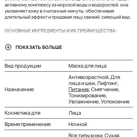
активному комплексу из морской воды и водорослей, она
увлажняет кожу в считанные минуты, обеспечивая
длительный эффект и придавая лицу свежий, сияющий вид.
ОСНОВНЫЕ ИНГРЕДИЕНТЫ И ИХ ПРЕИМУЩЕСТВА:
Морская вода
: Натуральный источник минералов,
ПОКАЗАТЬ БОЛЬШЕ
насыщает кожу влагой и поддерживает её упругость,
сохраняя баланс минералов в клетках.
Кофеин
: Стимулирует кровообращение, устраняя
Вид продукции
Маска для лица
следы усталости, освежает кожу и помогает снять
отечность.
Антивозрастной, Для
Экстракт водорослей
: Глубокий увлажнитель,
лица и шеи, Лифтинг,
богатый минералами и витаминами, улучшает тонус
Назначение
Питание
, Смягчение,
кожи и защищает её от воздействия внешних
Тонизирование,
факторов.
Увлажнение, Успокоение
Глицерин
: Удерживает влагу в верхних слоях кожи,
препятствует обезвоживанию и делает кожу мягкой и
Косметика для
Лица
гладкой.
Время применения
Ночной
Молочная кислота
: Мягко отшелушивает,
способствует обновлению клеток кожи, выравнивает
Все типы кожи, Сухая
текстуру и тон.