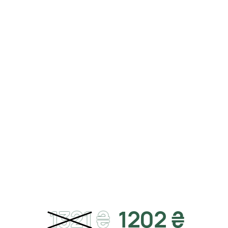
1321
₴
1202 ₴