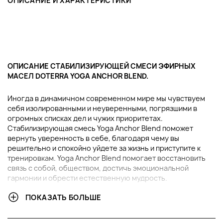
ОПИСАНИЕ И ХАРАКТЕРИСТИКИ
ОПИСАНИЕ СТАБИЛИЗИРУЮЩЕЙ СМЕСИ ЭФИРНЫХ
МАСЕЛ DOTERRA YOGA ANCHOR BLEND.
Иногда в динамичном современном мире мы чувствуем
себя изолированными и неуверенными, погрязшими в
огромных списках дел и чужих приоритетах.
Стабилизирующая смесь Yoga Anchor Blend поможет
вернуть уверенность в себе, благодаря чему вы
решительно и спокойно уйдете за жизнь и приступите к
тренировкам. Yoga Anchor Blend помогает восстановить
связь с собой, обществом, достичь эмоциональной
гармонии и обрести естественную мудрость.
ПОКАЗАТЬ БОЛЬШЕ
В ЧЕМ ПРЕИМУЩЕСТВА СТАБИЛИЗИРУЮЩЕЙ СМЕСИ
ЭФИРНЫХ МАСЕЛ DOTERRA YOGA ANCHOR BLEND?