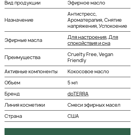
Вид продукции
Эфирное масло
Делает занятие йогой более эффективным.
Способствует ощущению наполненности, покоя и
Антистресс,
бодрости духа.
Назначение
Ароматерапия, Снятие
Подходит для повседневного использования.
напряжения, Успокоение
Помогает вернуть чувство уверенности в себе,
восстановить связь с собой, обществом, добиться
Для настроения
,
Для
Эфирные масла
эмоциональной гармонии.
спокойствия и сна
Cruelty Free, Vegan
АКТИВНЫЕ КОМПОНЕНТЫ:
Преимущества
Friendly
Эфирное масло лаванды.
Активные компоненты
Кокосовое масло
Эфирное масло кедра.
Эфирное масло ладана.
Объем
5 мл
Эфирное масло коры корицы.
Бренд
Эфирное масло сандалового дерева.
doTERRA
Эфирное масло черного перца.
Линия косметики
Смеси эфирных масел
Эфирное масло пачули.
Фракционное кокосовое масло.
Страна
США
СПОСОБ ПРИМЕНЕНИЯ: