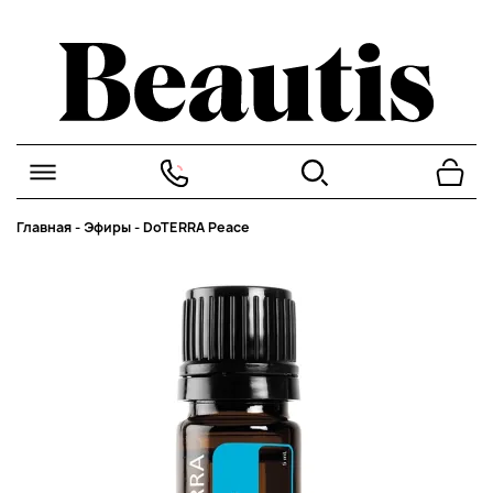
Главная
-
Эфиры
-
DoTERRA Peace