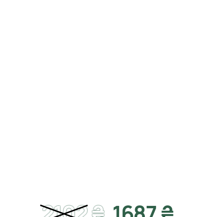
2102
₴
1687 ₴