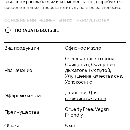
вечернем расслаблении или в моменты, когда требуется
сосредоточиться и восстановить душевное равновесие.
ОСНОВНЫЕ ИНГРЕДИЕНТЫ И ИХ ПРЕИМУЩЕСТВА
ПОКАЗАТЬ БОЛЬШЕ
Эфирное масло лаванды
: Известно своими
расслабляющими свойствами, оно помогает снять
нервное напряжение и способствует спокойному
Вид продукции
Эфирное масло
сну.
Эфирное масло ветивера
: Успокаивает ум,
Облегчение дыхания,
способствует ощущению заземления и помогает в
Очищение, Очищение
борьбе с эмоциональной нестабильностью.
Назначение
дыхательных путей,
Эфирное масло иланг-иланга
: Снижает стресс и
Улучшение качества сна,
тревожность, улучшает настроение и приносит
Успокоение
чувство радости и умиротворения.
Масло ладана
: Помогает справиться с ощущением
Для кожи
,
Для
Эфирные масла
беспокойства и стимулирует ясность ума, создавая
спокойствия и сна
атмосферу покоя и духовной гармонии.
Cruelty Free, Vegan
Масло римской ромашки
: Расслабляет мышцы и
Преимущества
Friendly
успокаивает нервную систему, способствует
улучшению общего состояния души и тела.
Объем
5 мл