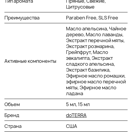
Тип аромата
Пряные, Свежие,
разбавленном виде. Усиливает общий
Цитрусовые
расслабляющий эффект массажных техник.
Преимущества
Paraben Free, SLS Free
Чайное дерево:
ценится за мощные очищающие
свойства и поддержку естественной защиты кожи.
Масло апельсина, Чайное
Обладает выраженной антисептической
дерево, Масло лаванды,
активностью. Подходит для локального применения
Экстракт перечной мяты,
при соблюдении правил разбавления. Усиливает
Экстракт розмарина,
защитный потенциал комплекса в период сезонной
Грейпфрут, Масло
нагрузки.
эвкалипта, Экстракт
Активные компоненты
Перечная мята:
оказывает охлаждающее и
сладкого апельсина,
стимулирующее действие. Поддерживает ощущение
Экстракт базилика,
легкости в мышцах после физической нагрузки.
Эфирное масло ромашки,
Способствует ясности мышления и концентрации.
эфирное масло перечной
При правильном применении помогает снизить
мяты, Эфирное масло
ощущение усталости.
ладана
Дикий апельсин:
известен бодрящим и
Объем
5 мл, 15 мл
эмоционально стабилизирующим действием.
Обладает мягкими очищающими свойствами.
Бренд
doTERRA
Поддерживает позитивный эмоциональный фон во
время процедуры. Создает ощущение свежести и
Страна
США
легкости.