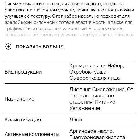
биомиметические пептиды и антиоксиданты, средства
работают на клеточном уровне, повышая плотность кожи и
улучшая её текстуру. Этот набор идеально подходит для
зрелой кожи, склонной к потере эластичности, а также для
профилактики возрастных изменений. Его регулярное
использование помогает улучшить контуры лица, придавая
коже свежий и молодой вид.
ПОКАЗАТЬ БОЛЬШЕ
В НАБОР ВХОДИТ:
Крем для лица, Набор,
Лифтинг-крем Phyto Nature Oxygen Cream, 50 мл
Вид продукции
Скребок гуаша,
Сыворотка Phyto Nature Firming Serum, 40 мл
Сыворотка для лица
Металлический скребок Гуаша
Лифтинг
,
Омоложение
,
От
ОСНОВНЫЕ ИНГРЕДИЕНТЫ И ИХ ПРЕИМУЩЕСТВА
первых признаков
Назначение
старения
,
Питание
,
Увлажнение
Гиалуроновая кислота:
интенсивно увлажняет кожу,
способствуя удержанию влаги в клетках,
Косметика для
Лица
предотвращая обезвоживание и повышая упругость.
Биомиметические пептиды:
стимулируют
Аргановое масло,
Активные компоненты
выработку коллагена и эластина, что способствует
Гиалуроновая кислота