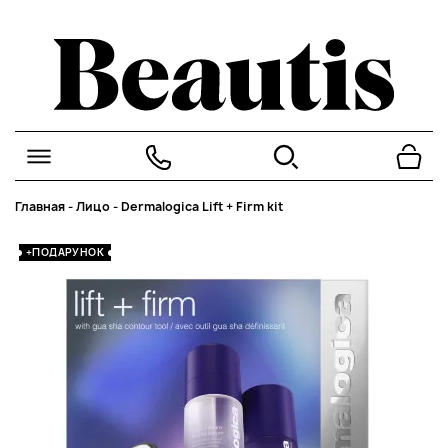
Главная
-
Лицо
-
Dermalogica Lift + Firm kit
+ПОДАРУНОК