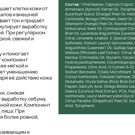
Состав
: 1.PreСleanse: Caprylic/Capric
щает клетки кожи от
Armeniaca (Apricot) Kernel Oil, Tocophe
алов и внешней
Aurantium Dulcis (Orange) Peel Oil, Hel
Carbonate, Borago Officinalis Seed Oil, C
вает тон и придаёт
(Mandarin Orange) Peel Oil, Rosmarinus 
имулирует выработку
Moluccanus Seed Oil, Cymbopogon Citratu
ей. При регулярном
Bran Oil, Lavandula Angustifolia (Lavend
кой, свежей и
Citral, Limonene, Linalool. 2. Special C
Sulfonate, Sodium Lauroyl Sarcosinate, 
Angustifolia (Lavender) Oil, Quillaja Sap
Melissa Officinalis Leaf Extract, Citru
 и помогает
Nardus (Citronella) Oil, Glycerin, Coc
т компонент
Hydroxyacetophenone, Cocamidopropyl H
ее мягкой и
Propanediol, Citric Acid, O-Cymen-5-O
ует уменьшению
Sodium Benzoate. 3.Daily Microfoliant:
Cocoyl Isethionate, Colloidal Oatmeal, 
аря её действию кожа
Glutamate, Oryza Sativa (Rice) Bran Extr
Papain, Salicylic Acid, Ginkgo Biloba Lea
Glabra (Licorice) Root Extract, PCA, Po
и, снижая
Isethionate, Lauryl Methacrylate/Glycol
 выработку себума,
Citrus Paradisi (Grapefruit) Peel Oil, 
ной кожи. Компонент
Acid, Tocopherol.
 лица. При
я более ровной,
каивающим и