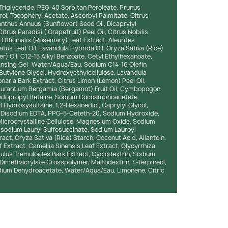
 Triglyceride, PEG-40 Sorbitan Peroleate, Prunus
rol, Tocopheryl Acetate, Ascorbyl Palmitate, Citrus
ianthus Annuus (Sunflower) Seed Oil, Dicaprylyl
itrus Paradisi ( Grapefruit) Peel Oil, Citrus Nobilis
Officinalis (Rosemary) Leaf Extract, Aleurites
s Leaf Oil, Lavandula Hybrida Oil, Oryza Sativa (Rice)
er) Oil, C12-15 Alkyl Benzoate, Cetyl Ethylhexanoate,
leansing Gel: Water/Aqua/Eau, Sodium C14-16 Olefin
Butylene Glycol, Hydroxyethylcellulose, Lavandula
onaria Bark Extract, Citrus Limon (Lemon) Peel Oil,
s Aurantium Bergamia (Bergamot) Fruit Oil, Cymbopogon
amidopropyl Betaine, Sodium Cocoamphoacetate,
ydroxysultaine, 1,2-Hexanediol, Caprylyl Glycol,
l, Disodium EDTA, PPG-5-Ceteth-20, Sodium Hydroxide,
 Microcrystalline Cellulose, Magnesium Oxide, Sodium
Disodium Lauryl Sulfosuccinate, Sodium Lauroyl
act, Oryza Sativa (Rice) Starch, Coconut Acid, Allantoin,
f Extract, Camellia Sinensis Leaf Extract, Glycyrrhiza
pulus Tremuloides Bark Extract, Cyclodextrin, Sodium
 Dimethacrylate Crosspolymer, Maltodextrin, 4-Terpineol,
Sodium Dehydroacetate, Water/Aqua/Eau, Limonene, Citric