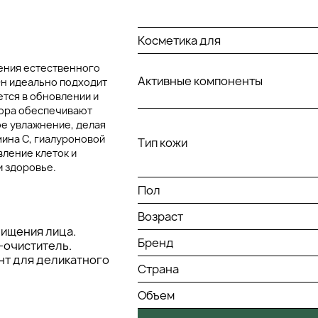
Косметика для
ления естественного
Активные компоненты
Он идеально подходит
ется в обновлении и
бора обеспечивают
е увлажнение, делая
мина С, гиалуроновой
Тип кожи
вление клеток и
и здоровье.
Пол
Возраст
чищения лица.
Бренд
ь-очиститель.
ант для деликатного
Страна
Объем