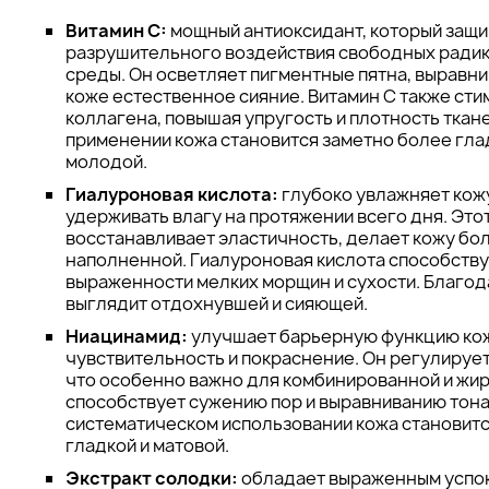
Витамин С:
мощный антиоксидант, который защи
разрушительного воздействия свободных радик
среды. Он осветляет пигментные пятна, выравни
коже естественное сияние. Витамин С также ст
коллагена, повышая упругость и плотность ткан
применении кожа становится заметно более глад
молодой.
Гиалуроновая кислота:
глубоко увлажняет кожу
удерживать влагу на протяжении всего дня. Это
восстанавливает эластичность, делает кожу бол
наполненной. Гиалуроновая кислота способств
выраженности мелких морщин и сухости. Благод
выглядит отдохнувшей и сияющей.
Ниацинамид:
улучшает барьерную функцию кож
чувствительность и покраснение. Он регулирует
что особенно важно для комбинированной и жир
способствует сужению пор и выравниванию тона
систематическом использовании кожа становитс
гладкой и матовой.
Экстракт солодки:
обладает выраженным успо