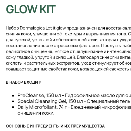
GLOW KIT
Набор Dermalogica Let it glow предназначен для восстанов
сияния кожи, улучшения её текстуры и выравнивания тона. 
для тусклой, уставшей и обезвоженной кожи, которая нужда
восстановлении после стрессовых факторов. Продукты на
деликатное очищение, мягкое отшелушивание и интенсивно
кожу гладкой, упругой и сияющей. Благодаря синергии вита
кислоты и растительных экстрактов, уход стимулирует обно
повышает защитные свойства кожи, возвращая ей свежесть 
В НАБОР ВХОДИТ:
PreСleanse, 150 мл - Гидрофильное масло для о
Special Cleansing Gel, 150 мл - Специальный гел
Daily Microfoliant, 74 г - Ежедневный микрофоли
очищения кожи.
ОСНОВНЫЕ ИНГРЕДИЕНТЫ И ИХ ПРЕИМУЩЕСТВА