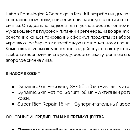
Набор Dermalogica A Goodnight’s Rest Kit разработан для 
восстановления кожи, снижения признаков усталости и вос
сияния. Он идеально подходит для тусклой, обезвоженной и
нуждающейся в глубоком питании и регенерации во время с
сочетанию концентрированных формул, продукты из набора
укрепляют её барьер и способствуют естественному проце
Комплекс активных компонентов воздействует на кожу в но
наиболее восприимчива к уходу, обеспечивая утреннюю све
здоровое сияние лица.
В НАБОР ВХОДИТ:
Dynamic Skin Recovery SPF 50, 50 мл - активный 
Dynamic Skin Retinol Serum, 30 мл – Активный р
кожи.
Super Rich Repair, 15 мл - Суперпитательный вос
ОСНОВНЫЕ ИНГРЕДИЕНТЫ И ИХ ПРЕИМУЩЕСТВА