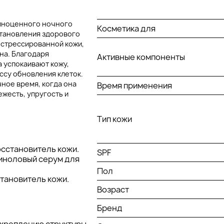
полноценного ночного
Косметика для
становления здорового
 стрессированной кожи,
на. Благодаря
Активные компоненты
 успокаивают кожу,
ссу обновления клеток.
чное время, когда она
Время применения
жесть, упругость и
Тип кожи
восстановитель кожи.
SPF
етиноловый серум для
Пол
становитель кожи.
Возраст
Бренд