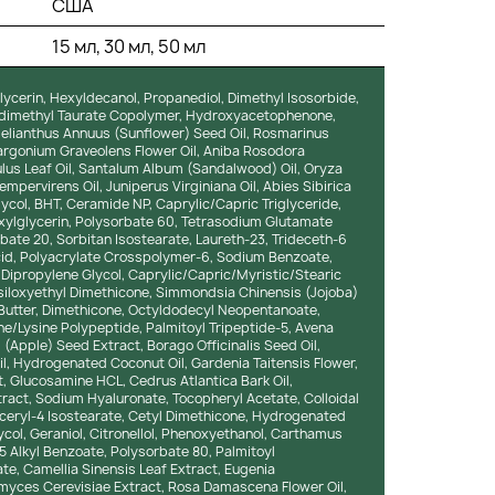
США
15 мл, 30 мл, 50 мл
lycerin, Hexyldecanol, Propanediol, Dimethyl Isosorbide,
ldimethyl Taurate Copolymer, Hydroxyacetophenone,
Helianthus Annuus (Sunflower) Seed Oil, Rosmarinus
largonium Graveolens Flower Oil, Aniba Rosodora
us Leaf Oil, Santalum Album (Sandalwood) Oil, Oryza
mpervirens Oil, Juniperus Virginiana Oil, Abies Sibirica
lycol, BHT, Ceramide NP, Caprylic/Capric Triglyceride,
exylglycerin, Polysorbate 60, Tetrasodium Glutamate
bate 20, Sorbitan Isostearate, Laureth-23, Trideceth-6
cid, Polyacrylate Crosspolymer-6, Sodium Benzoate,
, Dipropylene Glycol, Caprylic/Capric/Myristic/Stearic
lsiloxyethyl Dimethicone, Simmondsia Chinensis (Jojoba)
Butter, Dimethicone, Octyldodecyl Neopentanoate,
ne/Lysine Polypeptide, Palmitoyl Tripeptide-5, Avena
 (Apple) Seed Extract, Borago Officinalis Seed Oil,
l, Hydrogenated Coconut Oil, Gardenia Taitensis Flower,
t, Glucosamine HCL, Cedrus Atlantica Bark Oil,
act, Sodium Hyaluronate, Tocopheryl Acetate, Colloidal
ceryl-4 Isostearate, Cetyl Dimethicone, Hydrogenated
ycol, Geraniol, Citronellol, Phenoxyethanol, Carthamus
5 Alkyl Benzoate, Polysorbate 80, Palmitoyl
te, Camellia Sinensis Leaf Extract, Eugenia
omyces Cerevisiae Extract, Rosa Damascena Flower Oil,