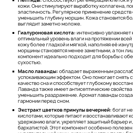
Пептиды:
способствуют регенерации клеток и 
кожи. Они стимулируют выработку коллагена, по
эластичность. Регулярное применение средств 
уменьшить глубину морщин. Кожа становится бо
выглядит заметно моложе.
Гиалуроновая кислота:
интенсивно увлажняет 
оптимальный уровень влаги на протяжении всей 
кожу более гладкой и мягкой, наполняя её изнут
морщины становятся менее заметными, а тон лиц
компонент идеально подходит для борьбы с об
сухостью.
Масло лаванды:
обладает выраженным рассла
успокаивающим эффектом. Оно помогает снять с
качество сна и способствует глубокому восста
Лаванда также имеет антисептические свойства
уменьшить раздражение. Аромат лаванды созда
гармонии перед сном.
Экстракт цветков примулы вечерней:
богат н
кислотами, которые питают и восстанавливают к
удержанию влаги, укрепляет защитный барьер и 
бархатистой. Этот компонент особенно полезен 