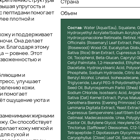
укреплению структуры
Страна
вышая упругость и
с пептидами помогает
Объем
лее плотной и
Состав
: Water (Aqua/Eau), Squalane, G
Hydroxyethyl Acrylate/Sodium Acryloy
кожу и поддерживает
Hydroxypinacolone Retinoate, Retinol, 
ночи. Она делает
Officinalis (Rosemary) Leaf Extract, Pe
ри. Благодаря этому
(Rosewood) Wood Oil, Eucalyptus Globul
а — ровнее. Этот
Sativa (Rice) Bran Extract, Cupressus Se
Oil, Tocopherol, Beta-Glucan, Caprylyl G
езвоженностью и
Cetyl Palmitate, 1,2-Hexanediol, Ethylh
Diacetate, Hydroxystearic Acid, Polysor
Phosphate, Sodium Hydroxide, Citric A
бляющим и
Benzyl Alcohol, Linalool, Isohexadecane
тресс, улучшает
Triglyceride, Lauryl PEG-9 Polydimethy
новлению кожи.
Seed Oil, Butyrospermum Parkii (Shea) 
Sodium Chloride, Isostearic Acid, Argini
 и помогает
Sativa (Oat) Kernel Extract, Pyrus Malus
ёт ощущение уюта и
Oenothera Biennis (Evening Primrose) Oi
Laminaria Digitata Extract, Yeast Extrac
Cupressus Sempervirens Leaf/Stem Extr
езаменимыми жирными
Oatmeal, Madecassoside, Urea, Polygly
ожу. Он способствует
Castor Oil, Butylene Glycol, Hexylene Gl
делает кожу мягкой и
Tinctorius (Safflower) Oleosomes, C12-1
Tetrapeptide-7, Dipotassium Glycyrrhiza
для сухой и
Caryophyllus (Clove) Leaf Oil, Sacchar