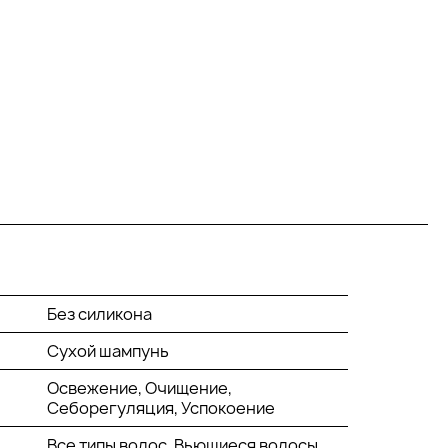
Без силикона
Сухой шампунь
Освежение, Очищение,
Себорегуляция, Успокоение
Все типы волос, Вьющиеся волосы,