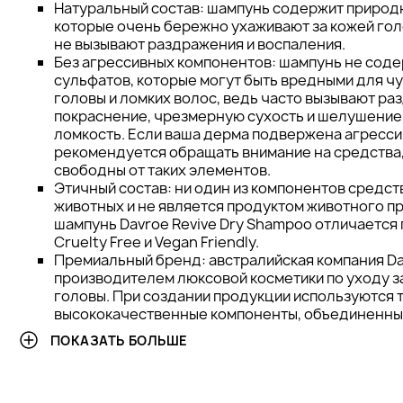
Натуральный состав: шампунь содержит природ
которые очень бережно ухаживают за кожей гол
не вызывают раздражения и воспаления.
Без агрессивных компонентов: шампунь не соде
сульфатов, которые могут быть вредными для ч
головы и ломких волос, ведь часто вызывают раз
покраснение, чрезмерную сухость и шелушение,
ломкость. Если ваша дерма подвержена агресс
рекомендуется обращать внимание на средства,
свободны от таких элементов.
Этичный состав: ни один из компонентов средст
животных и не является продуктом животного п
шампунь Davroe Revive Dry Shampoo отличаетс
Cruelty Free и Vegan Friendly.
Премиальный бренд: австралийская компания Da
производителем люксовой косметики по уходу з
головы. При создании продукции используются 
высококачественные компоненты, объединенны
формулы, поэтому средства приспособлены к с
ПОКАЗАТЬ БОЛЬШЕ
в которых находится современная женщина. Без
эффективность каждого косметического проду
клиническими исследованиями и экспертным мн