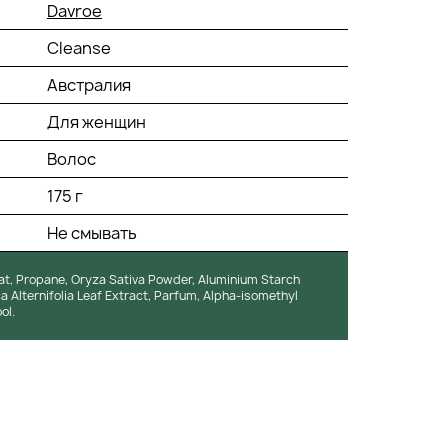
Davroe
Cleanse
Австралия
Для женщин
Волос
175 г
Не смывать
nat, Propane, Oryza Sativa Powder, Aluminium Starch
a Alternifolia Leaf Extract, Parfum, Alpha-isomethyl
ol.