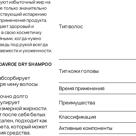
уют избыточный жир на
не только значительно
ятствующий испарению
 применения продукта.
Тип волос
дает здоровый и
 в свою косметичку
йными, когда нужно
ведь под рукой всегда
свежести и ухоженности.
DAVROE DRY SHAMPOO
Тип кожи головы
абсорбирует
аря чему волосы
Время применения
точно долго
гулирует
Преимущества
езмерной жирности.
т после себя белых
Классификация
ален, подходит как
вета, который может
Активные компоненты
ия средства.