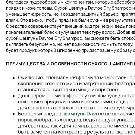
благодаря пудрообразным компонентам, которые абсорбир
прядях и коже головы. Сухой шампунь Davroe Dry Shampoo 
уменьшает жирность, но и создает защитный барьер, преп
влаги. Это важно, чтобы пряди не были сухими в результате
Средство совершенствует внешний вид прически, ведь при
привлекательный блеск и улучшает текстуру волос. Добавив
сухой шампунь Davroe Dry Shampoo, вы сможете быть споко
выглядеть безупречно, но нет возможности помыть голову, 
будет продукт, который мгновенно придаст вашему образу 
ПРЕИМУЩЕСТВА И ОСОБЕННОСТИ СУХОГО ШАМПУНЯ 
Очищение: специальная формула моментально 
скопление кожного жира и загрязнений, благод
становятся значительно чище и опрятнее.
Долговременный эффект: сухой шампунь доста
сохраняет пряди чистыми и объемными, ведь ре
деятельность сальных желез и препятствует чр
Без белых следов:
шампунь Davroe
не оставляе
порошкообразных следов, ведь продукт универс
для светлых, так и для темных волос, не имеет ц
быть заметен на контрасте в результате скоплен