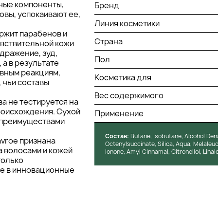
ные компоненты,
Бренд
овы, успокаивают ее,
Линия косметики
ржит парабенов и
Страна
увствительной кожи
дражение, зуд,
Пол
 а в результате
ивным реакциям,
Косметика для
 чьи составы
Вес содержимого
ва не тестируется на
роисхождения. Сухой
Применение
я преимуществами
Состав
: Butane, Isobutane, Alcohol De
vroe признана
Octenylsuccinate, Silica, Aqua, Melaleuc
а волосами и кожей
Ionone, Amyl Cinnamal, Citronellol, Linalo
только
е в инновационные
егодняшним условиям,
опасность и
кта подтверждена
ением парикмахеров,