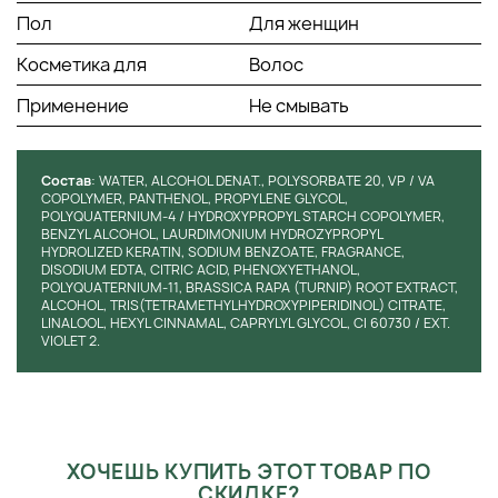
Пол
Для женщин
Косметика для
Волос
Применение
Не смывать
Состав
: WATER, ALCOHOL DENAT., POLYSORBATE 20, VP / VA
COPOLYMER, PANTHENOL, PROPYLENE GLYCOL,
POLYQUATERNIUM-4 / HYDROXYPROPYL STARCH COPOLYMER,
BENZYL ALCOHOL, LAURDIMONIUM HYDROZYPROPYL
HYDROLIZED KERATIN, SODIUM BENZOATE, FRAGRANCE,
DISODIUM EDTA, CITRIC ACID, PHENOXYETHANOL,
POLYQUATERNIUM-11, BRASSICA RAPA (TURNIP) ROOT EXTRACT,
ALCOHOL, TRIS(TETRAMETHYLHYDROXYPIPERIDINOL) CITRATE,
LINALOOL, HEXYL CINNAMAL, CAPRYLYL GLYCOL, CI 60730 / EXT.
VIOLET 2.
ХОЧЕШЬ КУПИТЬ ЭТОТ ТОВАР ПО
СКИДКЕ?