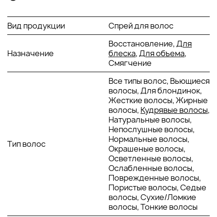
их более крепкими;
комплекс фосфора, железа, кальция и витаминов А, В,
С визуально делает волосы более густыми, а
Вид продукции
Спрей для волос
прическу – более объемной.
Восстановление,
Для
Способ применения Davines Volu Spray:
Назначение
блеска
,
Для объема
,
Нанести спрей линейки
Davines Volu Essential Haircare
на
Смягчение
корни чистых, подсушенных полотенцем волос. Аккуратно
Все типы волос, Вьющиеся
расчесать волосы, чтобы распределить средство по всей
волосы, Для блондинок,
длине. Высушить волосы обычным способом.
Жесткие волосы, Жирные
волосы,
Кудрявые волосы
,
Натуральные волосы,
Непослушные волосы,
Нормальные волосы,
Тип волос
Окрашеные волосы,
Осветленные волосы,
Ослабленные волосы,
Поврежденные волосы,
Пористые волосы, Седые
волосы, Сухие/Ломкие
волосы, Тонкие волосы