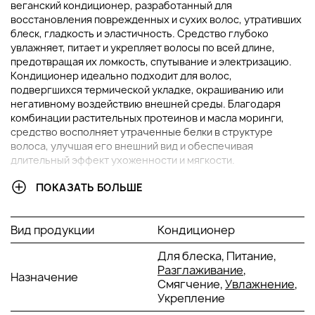
веганский кондиционер, разработанный для
восстановления поврежденных и сухих волос, утративших
блеск, гладкость и эластичность. Средство глубоко
увлажняет, питает и укрепляет волосы по всей длине,
предотвращая их ломкость, спутывание и электризацию.
Кондиционер идеально подходит для волос,
подвергшихся термической укладке, окрашиванию или
негативному воздействию внешней среды. Благодаря
комбинации растительных протеинов и масла моринги,
средство восполняет утраченные белки в структуре
волоса, улучшая его внешний вид и обеспечивая
длительный эффект ухоженности и мягкости.
ПОКАЗАТЬ БОЛЬШЕ
ОСНОВНЫЕ ИНГРЕДИЕНТЫ И ИХ ПРЕИМУЩЕСТВА
Масло моринги
: богато антиоксидантами,
Вид продукции
Кондиционер
витаминами и жирными кислотами, которые глубоко
питают волосы и укрепляют их структуру. Оно
Для блеска, Питание,
защищает волосы от агрессивного воздействия
Разглаживание
,
Назначение
внешней среды, придаёт им блеск и снижает риск
Смягчение,
Увлажнение
,
повреждений и сечения кончиков.
Укрепление
Гидролизованный соевый белок
: восполняет