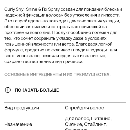
Curly Shyll Shine & Fix Spray создан для придания блеска и
надежной фиксации волосам без утяжеления и липкости.
Этот спрей идеально подходит для завершения укладки,
обеспечивая сияние и контроль над прической на
протяжении всего дня. Продукт особенно полезен для
тех, кто хочет сохранить укладку даже в условиях
повышенной влажности или ветра. Благодаря легкой
формуле, средство не склеивает пряди и подходит для
всех типов волос, включая кудрявые и волнистые,
сохраняя естественный вид прически.
ОСНОВНЫЕ ИНГРЕДИЕНТЫ И ИХ ПРЕИМУЩЕСТВА
:
Масло арганы
: Питает и увлажняет волосы, придавая
ПОКАЗАТЬ БОЛЬШЕ
им здоровое сияние и мягкость. Также защищает от
повреждений, вызванных воздействием высоких
температур.
Вид продукции
Спрей для волос
Экстракт бамбука
: Укрепляет волосы, делая их
более эластичными и устойчивыми к ломкости.
Для волос, Питание,
Способствует восстановлению структуры волос.
Назначение
Сияние, Стайлинг,
Пантенол (провитамин B5)
: Увлажняет и