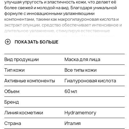
улучшая упругость и эластичность кожи, что делает её
более свежей и молодой на вид. Благодаря уникальной
формуле с инновационными увлажняющими
компонентами, такими как макрогилауроновая кислота и
экстракт опунции, средство обеспечивает интенсивное и
длительное увлажнение, стимулируя естественные
процессы обновления и защиты кожи. Маска помогает
ПОКАЗАТЬ БОЛЬШЕ
укрепить кожный барьер, повышая сопротивляемость
внешним факторам, а также способствует выравниванию
текстуры и тонуса кожи.
Вид продукции
Маска для лица
ОСНОВНЫЕ ИНГРЕДИЕНТЫ И ИХ ПРЕИМУЩЕСТВА
Тип кожи
Все типы кожи
Макрогилауроновая кислота
: это
Активные компоненты
Гиалуроновая кислота
инновационный увлажнитель, который
Объем
60 мл
способен проникать в глубокие слои кожи,
обеспечивая длительное удержание влаги и
Бренд
способствуя повышению её упругости.
Благодаря этому эффекту кожа становится
Линия косметики
Hydramemory
более эластичной, а мелкие морщины
визуально разглаживаются, что придаёт лицу
Страна
Италия
свежий и молодой вид.