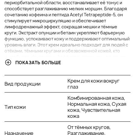
периорбитальной области, восстанавливает её тонус и
способствует разглаживанию мелких морщин. Благодаря
сочетанию кофеина и пептида Acetyl Tetrapeptide‑5, он
стимулирует микроциркуляцию и обеспечивает
лимфодренажный эффект, сокращая мешки и тёмные
круги. Экстракт опунции и бетаин укрепляют барьерную
функцию, успокаивают кожу и поддерживают оптимальный
уровень влаги. Этот крем идеально подходит для людей с
отёками, тёмными кругами и обезвоженной кожей, кто
ищет быстрый и заметный эффект в утреннем и вечернем
ПОКАЗАТЬ БОЛЬШЕ
уходе.
ОСНОВНЫЕ ИНГРЕДИЕНТЫ И ИХ ПРЕИМУЩЕСТВА
Крем для кожи вокруг
Вид продукции
глаз
Кофеин:
Активно стимулирует микроциркуляцию,
способствуя устранению застойных отёков и
Комбинированная кожа,
снижению выраженности тёмных кругов. Улучшает
Нормальная кожа, Сухая
Тип кожи
лимфодренаж и тонизирует кожу, возвращая взгляду
кожа, Чувствительная
свежесть и ясность.
кожа
Ацетил тетрапептид‑5:
Инновационный пептид,
известный своей способностью эффективно
От тёмных кругов,
уменьшать отёки и укреплять ткани вокруг глаз.
Назначение
Разглаживание,