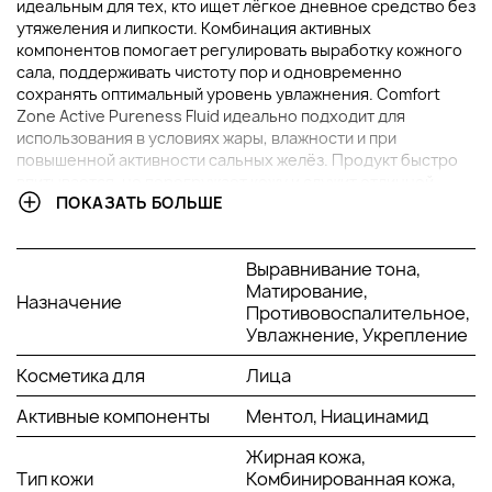
идеальным для тех, кто ищет лёгкое дневное средство без
утяжеления и липкости. Комбинация активных
компонентов помогает регулировать выработку кожного
сала, поддерживать чистоту пор и одновременно
сохранять оптимальный уровень увлажнения. Comfort
Zone Active Pureness Fluid идеально подходит для
использования в условиях жары, влажности и при
повышенной активности сальных желёз. Продукт быстро
впитывается, не перегружает кожу и служит отличной
ПОКАЗАТЬ БОЛЬШЕ
основой под макияж.
ОСНОВНЫЕ ИНГРЕДИЕНТЫ И ИХ ПРЕИМУЩЕСТВА
Выравнивание тона,
Матирование,
Назначение
Глаконолактон
: мягкий эксфолиант из группы
Противовоспалительное,
PHA, который способствует обновлению
Увлажнение, Укрепление
клеток кожи, выравнивает микрорельеф и
обладает антиоксидантной активностью. Он
Косметика для
Лица
помогает очищать поры без раздражения и
восстанавливает барьерные функции.
Активные компоненты
Ментол, Ниацинамид
Ниацинамид
: известный витамин группы B,
Жирная кожа,
регулирующий выработку кожного себума,
Тип кожи
Комбинированная кожа,
уменьшающий выраженность пор и