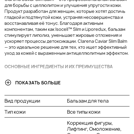
для борьбы с целлюлитом и улучшения упругости кожи.
Продукт разработан для женщин, которые хотят достичь
гладкой и подтянутой кожи, устраняя несовершенства и
восстанавливая её тонус. Благодаря активным
компонентам, таким как Isocell™ Slim и Liporedux, бальзам
стимулирует липолиз, уменьшает жировые отложения и
ускоряет процессы детоксикации. Clarena Caviar Slim Balm
— это идеальное решение для тех, кто ищет эффективный
уход за кожей с выраженным антицеллюлитным эффектом.
ОСНОВНЫЕ ИНГРЕДИЕНТЫ И ИХ ПРЕИМУЩЕСТВА
Isocell™ Slim
: Активная форма кофеина,
ПОКАЗАТЬ БОЛЬШЕ
заключённая в липосомы. Повышает проникновение
в кожу, способствует расщеплению жировых клеток и
стимулирует микроциркуляцию.
Вид продукции
Бальзам для тела
Liporedux
: Комплекс с содержанием L-карнитина и
Тип кожи
Все типы кожи
CLA, который активизирует липолиз, способствует
уменьшению объёма жировой ткани и моделирует
Коррекция фигуры,
контуры тела.
Лифтинг, Омоложение,
Экстракт икры
: Богатый источник аминокислот,