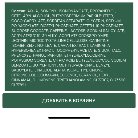
минимизирует риск аллергических реакций.
Состав
: AQUA, ISONONYL ISONONANOATE, PROPANEDIOL,
CETE- ARYL ALCOHOL, BUTYROSPERMUM PARKII BUTTER,
КЛИНИЧЕСКИЕ РЕЗУЛЬТАТЫ
COCO-CAPRYLATE, SORBITAN STEARATE, GLYCERIN, SODIUM
POLYACRYLATE, DICETYL PHOSPHATE, CETETH-10 PHOSPHATE,
SUCROSE COCOATE, CAFFEINE, LACTOSE, SODIUM SALICYLATE,
Клинические исследования подтвердили эффективность
ACRYLATES/C10-30 ALKYL ACRYLATE CROSSPOLYMER,
Clarena Caviar Slim Balm. В течение шести недель
LECITHIN, MICROCRYSTALLINE CELLULOSE, CARNITINE
применения 85% участников отметили уменьшение
ISOMERIZED LINO- LEATE, CAVIAR EXTRACT, LAMINARIA
HYPERBOREA EXTRACT, TOCOPHERYL ACETATE, SILICA, TALC,
видимости целлюлита, а 78% сообщили об улучшении
PHENOXYETHANOL, PARFUM, ETHYLHEXYLGLICERINE,
упругости кожи. Бальзам доказал свою способность
POTASSIUM SORBATE, CITRIC ACID, BUTYLENE GLYCOL, SODIUM
улучшать текстуру кожи и снижать объёмы в проблемных
BENZOATE, BUTYLPHENYL METHYLPROPIONAL, BENZYL
зонах.
SALICYLATE, LINALOOL, ALPHA-ISOMETHYL IONONE,
CITRONELLOL, COUMARIN, EUGENOL, GERANIOL, HEXYL
CINNAMAL, D-LIMONENE, TRIETHANOLAMINE, CI 77007, CI 73360,
ИНСТРУКЦИЯ ПО ПРИМЕНЕНИЮ
CI 77891.
Подготовка кожи:
Очистите кожу с помощью
ДОБАВИТЬ В КОРЗИНУ
мягкого очищающего средства или скраба. Это
удалит загрязнения и омертвевшие клетки, улучшая
проникновение активных компонентов бальзама.
ХОЧЕШЬ КУПИТЬ ЭТОТ ТОВАР ПО
Промокните кожу полотенцем, оставляя её слегка
СКИДКЕ?
влажной.
Оформляй подписку на бьюти-дайджест, в котором мы
Нанесение средства:
Нанесите небольшое