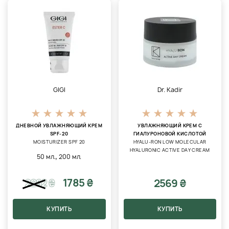
GIGI
Dr. Kadir
ДНЕВНОЙ УВЛАЖНЯЮЩИЙ КРЕМ
УВЛАЖНЯЮЩИЙ КРЕМ С
SPF-20
ГИАЛУРОНОВОЙ КИСЛОТОЙ
MOISTURIZER SPF 20
HYALU-RON LOW MOLECULAR
HYALURONIC ACTIVE DAY CREAM
,
50 мл.
200 мл.
1785 ₴
2569 ₴
2262
₴
КУПИТЬ
КУПИТЬ