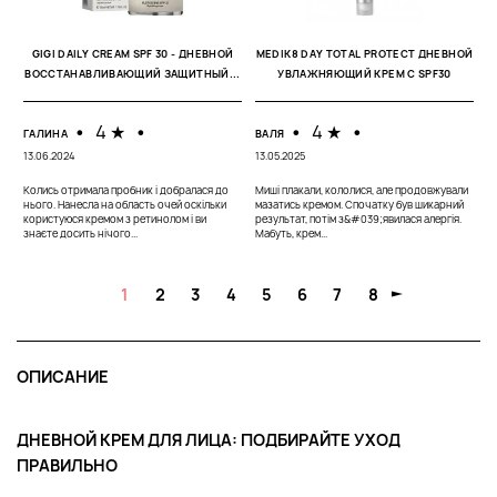
К
GIGI DAILY CREAM SPF 30 - ДНЕВНОЙ
MEDIK8 DAY TOTAL PROTECT ДНЕВНОЙ
0
ВОССТАНАВЛИВАЮЩИЙ ЗАЩИТНЫЙ...
УВЛАЖНЯЮЩИЙ КРЕМ С SPF30
Я 
з
•
4 ★
•
•
4 ★
•
о
ГАЛИНА
ВАЛЯ
не
13.06.2024
13.05.2025
Колись отримала пробник і добралася до
Миші плакали, кололися, але продовжували
нього. Нанесла на область очей оскільки
мазатись кремом. Спочатку був шикарний
користуюся кремом з ретинолом і ви
результат, потім з&#039;явилася алергія.
знаєте досить нічого...
Мабуть, крем...
1
2
3
4
5
6
7
8
ОПИСАНИЕ
ДНЕВНОЙ КРЕМ ДЛЯ ЛИЦА: ПОДБИРАЙТЕ УХОД
ПРАВИЛЬНО