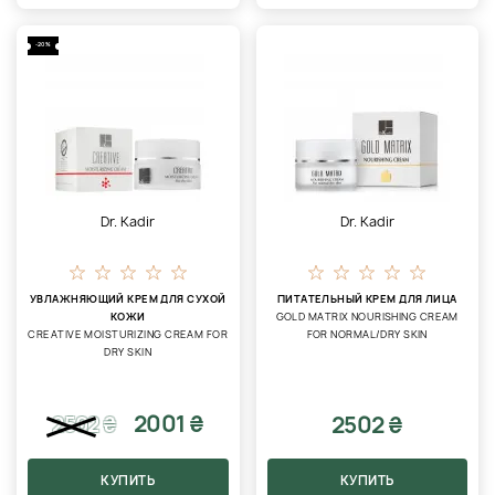
-20%
Dr. Kadir
Dr. Kadir
УВЛАЖНЯЮЩИЙ КРЕМ ДЛЯ СУХОЙ
ПИТАТЕЛЬНЫЙ КРЕМ ДЛЯ ЛИЦА
КОЖИ
GOLD MATRIX NOURISHING CREAM
CREATIVE MOISTURIZING CREAM FOR
FOR NORMAL/DRY SKIN
DRY SKIN
2001 ₴
2502 ₴
2502
₴
КУПИТЬ
КУПИТЬ