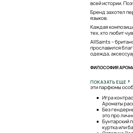
всей истории. По
Бренд захотел пер
языков.
Каждая композиция
тех, кто любит чу
AllSaints – брит
прославился благ
одежда, аксессуар
ФИЛОСОФИЯ АРОМА
Каждый флакон All
ПОКАЗАТЬ ЕЩЕ
эти парфюмы осо
Игра контрас
Ароматы рас
Без гендерны
это про личн
Бунтарский п
куртка или б