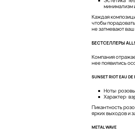
Эстетика “le
минимализм 
Каждая композиция
чтобы порадовать
не затмевают ваш
БЕСТСЕЛЛЕРЫ ALL
Компания отражае
нее появились ос
SUNSET RIOT EAU DE
Ноты: розовы
Характер: вз
Пикантность розо
ярких выходов и 
METAL WAVE