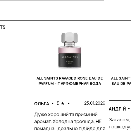
NTS
ALL SAINTS RAVAGED ROSE EAU DE
ALL SAIN
PARFUM - ПАРФЮМЕРНАЯ ВОДА
EAU DE 
•
5 ★
•
23.01.2026
ОЛЬГА
•
АНДРІЙ
Дуже хороший та приємний
Загалом,
аромат. Холодна троянда, НЕ
пошкодує
помадна, ідеально підійде для