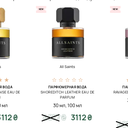
NEW
NEW
s
All Saints
Я ВОДА
ПАРФЮМЕРНАЯ ВОДА
ПА
NSE EAU DE
SHOREDITCH LEATHER EAU DE
RAVAGE
M
PARFUM
0 мл
30 мл
,
100 мл
3112 ₴
4077
₴
3112 ₴
40