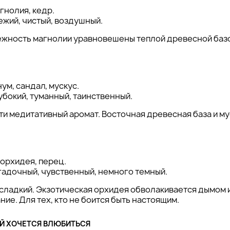
агнолия, кедр.
ежий, чистый, воздушный.
ежность магнолии уравновешены теплой древесной базой
ум, сандал, мускус.
убокий, туманный, таинственный.
ти медитативный аромат. Восточная древесная база и м
 орхидея, перец.
гадочный, чувственный, немного темный.
 сладкий. Экзотическая орхидея обволакивается дымом и
ие. Для тех, кто не боится быть настоящим.
ЫЙ ХОЧЕТСЯ ВЛЮБИТЬСЯ