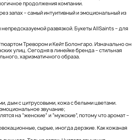
о логичное продолжения компании.
ерез запах – самый интуитивный и эмоциональный из
 непредсказуемой развязкой. Букеты AllSaints – для
 Стюартом Тревором и Кейт Болонгаро. Изначально он
ких улиц. Сегодня в линейке бренда – стильная
ельного, харизматичного образа.
 стиль минимализма и честная эмоция. Вот что делает
и, дым с цитрусовыми, кожа с белыми цветами.
 эмоциональное звучание;
лятся на “женские” и “мужские”, потому что аромат –
овокационные, сырые, иногда дерзкие. Как кожаная