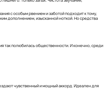
о лишнего. Только запах. Чистота звучания,
пания с особым рвением и заботой подходит к тому,
рким дополнением, изысканной ноткой. Но средства
ия так полюбилась общественности. И конечно, среди
создают чувственный и мощный аккорд. Идеален для