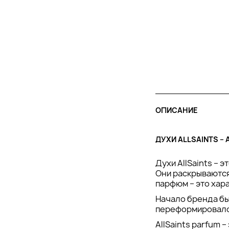
ОПИСАНИЕ
ДУХИ ALLSAINTS –
Духи AllSaints –
Они раскрываются
парфюм – это хар
Начало бренда бы
переформировался
AllSaints parfum