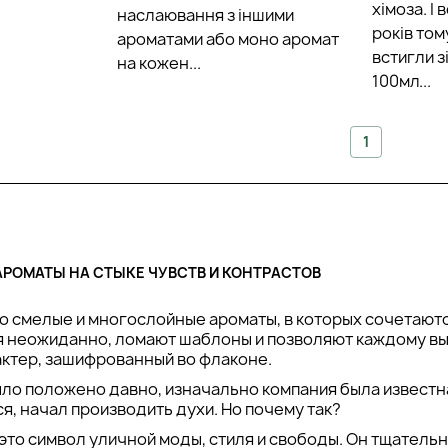
хімоза. І
наслаювання з іншими
років том
ароматами або моно аромат
встигли з
на кожен...
100мл...
1
 АРОМАТЫ НА СТЫКЕ ЧУВСТВ И КОНТРАСТОВ
 это смелые и многослойные ароматы, в которых сочетаю
 неожиданно, ломают шаблоны и позволяют каждому выр
актер, зашифрованный во флаконе.
ло положено давно, изначально компания была известна
, начал производить духи. Но почему так?
 – это символ уличной моды, стиля и свободы. Он тщате