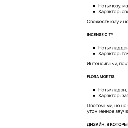
Ноты: юзу, м
Характер: св
Свежесть юзу и н
INCENSE CITY
Ноты: ладдан
Характер: гл
Интенсивный, поч
FLORA MORTIS
Ноты: ладан,
Характер: за
Цветочный, но не
утонченное звучан
ДИЗАЙН, В КОТОР