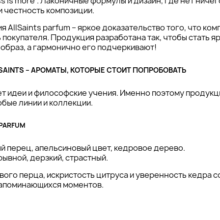
ss is more”. Лаконичные формулы и дизайн, где нет ничег
и честность композиции.
 AllSaints parfum – яркое доказательство того, что ком
 покупателя. Продукция разработана так, чтобы стать я
 образ, а гармонично его подчеркивают!
SAINTS – АРОМАТЫ, КОТОРЫЕ СТОИТ ПОПРОБОВАТЬ
т идеи и философские учения. Именно поэтому продукц
обые линии и коллекции.
 PARFUM
й перец, апельсиновый цвет, кедровое дерево.
рывной, дерзкий, страстный.
вого перца, искристость цитруса и уверенность кедра 
запоминающихся моментов.