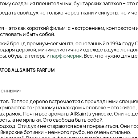
этому создания пленительных, бунтарских запахов – эт
едать свой дух не только через ткани и силуэты, но и ч
 – это как короткий фильм: с настроением, контрастом и
вствовать и быть собой.
анский бренд премиум-сегмента, основанный в 1994 году
одаря дерзкой, минималистичной одежде в духе лондонс
ы, обувь, а теперь и
парфюмерия
. Все, что нужно для ц
ТОВ ALLSAINTS PARFUM
Saints – это вызов традициям. В них дух независимости,
бенными:
тов. Теплое дерево встречается с прохладными специям
крываются по-разному на каждом человеке – это живое,
х рамок. Почти все ароматы AllSaints унисекс. Они не де
ость, а не ярлыки. Это свобода быть собой.
одход. Эти духи не стараются всем понравиться. Они пр
айкерские ботинки – немного грубо, но очень стильно.