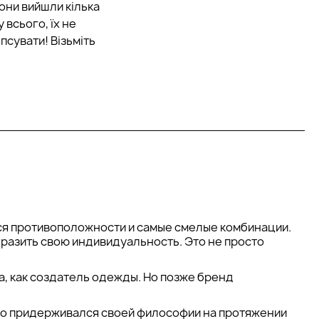
 вони вийшли кілька
у всього, їх не
іпсувати! Візьміть
тся противоположности и самые смелые комбинации.
азить свою индивидуальность. Это не просто
, как создатель одежды. Но позже бренд
льно придерживался своей философии на протяжении