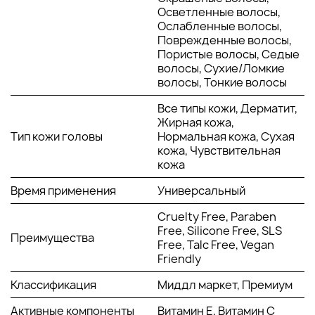
жир, не оставляет следов на коже. Она не создает
Осветленные волосы,
ощущения утяжеления, при этом обеспечивая стойкую
Ослабленные волосы,
форму. Продукт имеет легкий и свежий аромат, который не
Поврежденные волосы,
перебивает другие ухаживающие или укладочные
Пористые волосы, Седые
средства.
волосы, Сухие/Ломкие
волосы, Тонкие волосы
Состав:
Сухой шампунь Bjorn Axen содержит только
безопасные и активные компоненты, что делает его
Все типы кожи, Дерматит,
подходящим для ежедневного использования. Продукт не
Жирная кожа,
включает сульфаты и парабены, что предотвращает
Тип кожи головы
Нормальная кожа, Сухая
вредное воздействие на кожу. Он подходит для всех
кожа, Чувствительная
типов, включая чувствительную кожу, и является
кожа
гипоаллергенным.
Время применения
Универсальный
КЛИНИЧЕСКИЕ РЕЗУЛЬТАТЫ
Cruelty Free, Paraben
Free, Silicone Free, SLS
На данный момент нет опубликованных клинических
Преимущества
Free, Talc Free, Vegan
исследований, подтверждающих точные результаты
Friendly
использования Volumizing Dry Shampoo Paste. Однако, по
отзывам пользователей и экспертам, этот продукт хорошо
Классификация
Миддл маркет, Премиум
зарекомендовал себя как эффективное средство для
добавления формы, особенно для тонких и жирных. Паста
Активные компоненты
Витамин Е, Витамин С