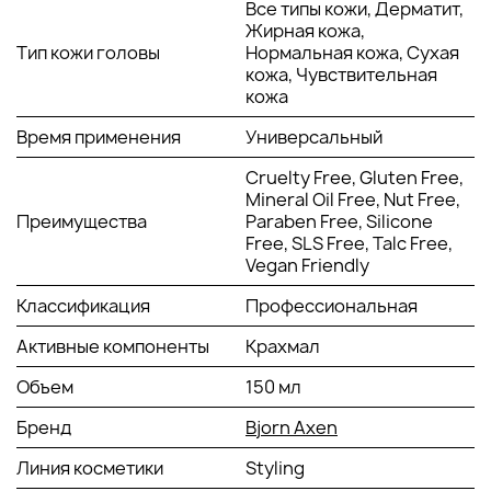
сохранить запах других средств.
Все типы кожи, Дерматит,
Жирная кожа,
Состав:
Dry Shampoo Sweet Blossom не содержит
Тип кожи головы
Нормальная кожа, Сухая
парабенов, сульфатов и других агрессивных химических
кожа, Чувствительная
веществ, что делает его безопасным для ежедневного
кожа
использования. Этот продукт подходит для людей с
чувствительной кожей головы, не вызывая аллергических
Время применения
Универсальный
реакций. В составе также нет компонентов, которые могут
повредить структуру.
Cruelty Free, Gluten Free,
Mineral Oil Free, Nut Free,
КЛИНИЧЕСКИЕ РЕЗУЛЬТАТЫ
Преимущества
Paraben Free, Silicone
Free, SLS Free, Talc Free,
Vegan Friendly
К сожалению, в открытых источниках нет конкретных
клинических исследований, которые подтверждают
Классификация
Профессиональная
заявления о пользе Dry Shampoo Sweet Blossom. Однако,
на основе отзывов пользователей можно утверждать, что
Активные компоненты
Крахмал
средство эффективно устраняет излишки масла и грязи,
придавая прядям свежий вид. Многие клиенты отмечают
Объем
150 мл
улучшение текстуры и ощущение чистоты после
использования, что подтверждает высокое качество.
Бренд
Bjorn Axen
Линия косметики
Styling
ИНСТРУКЦИЯ ПО ПРИМЕНЕНИЮ