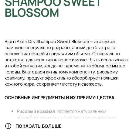
SHAMPOO SWEET
BLOSSOM
Bjorn Axen Dry Shampoo Sweet Blossom — это сухой
шампунь, специально разработанный для быстрого
освежения прядей и придачи им объема. Он идеально
подходит для всех типов волос и может быть использован
в любой ситуации, когда нет времени на обычное мытье
головы. Благодаря активному компоненту, рисовому
крахмалу, продукт эффективно абсорбирует излишки
кожного жира, сохраняет чистоту и свежесть.
ОСНОВНЫЕ ИНГРЕДИЕНТЫ И ИХ ПРЕИМУЩЕСТВА
Рисовый крахмал
: является натуральным
абсорбентом, который эффективно впитывает
излишки себума и загрязнений с кожи головы и волос.
ПОКАЗАТЬ БОЛЬШЕ
Он придаёт волосам свежесть, лёгкость и заметный
объем у корней. При этом не утяжеляет пряди и не