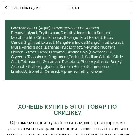
Косметика для
Тела
Состав
: Water (Aqua), Dihydroxyacetone, Alcohol,
Ethoxydiglycol, Erythrulose, Dimethyl Isosorbide,Sodium
Metabisulfite, Citrus Sinensis (Orange) Fruit Extract, Ficus
Carica (Fig) Fruit Extract, Mangifera Indica(Mango) Fruit Extract,
Musa Paradisiaca (Banana) Fruit Extract, Nelumbo Nucifera
Flower Extract, Hexyl Cinnamal,Glycine Soja (Soybean) Oil,
Glycerin, Tocopherol, Fragrance (Parfum), Sodium Citrate, Citric
Acid, TetrasodiumGlutamate Diacetate, Phenoxyethanol, Benzyl
Alcohol, Ethylhexylglycerin, Sodium Benzoate, Limonene,
Linalool,Citronellol, Geraniol, Alpha-Isomethyl Ionone
ХОЧЕШЬ КУПИТЬ ЭТОТ ТОВАР ПО
СКИДКЕ?
Оформляй подписку на бьюти-дайджест, в котором мы
указываем все актуальные акции. Также, не забывай, что
ты можешь получить промокоды после сделанных покупок.