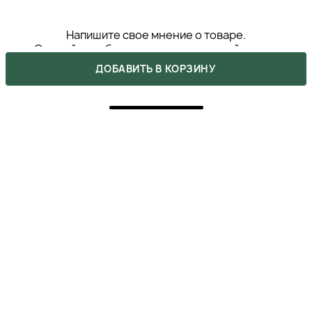
Напишите свое мнение о товаре.
Сделайте выбор других покупателей легче.
ДОБАВИТЬ В КОРЗИНУ
НАПИСАТЬ ОТЗЫВ
5
ПОКУПКА ПОДТВЕРЖДЕНА
Цей засіб подарував мені натуральний, ніби я тільки-
но з відпустки, колір шкіри! І це справжне диво.
Єдиний мінус - треба ретельно наносити на коліна
та лікті, але результат того вартий. Навіть подруги
питають, де я так добре відпочила!