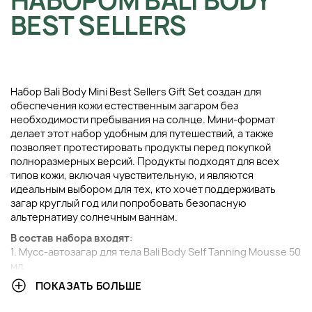
НАБОРОМ BALI BODY
BEST SELLERS
Набор Bali Body Mini Best Sellers Gift Set создан для
обеспечения кожи естественным загаром без
необходимости пребывания на солнце. Мини-формат
делает этот набор удобным для путешествий, а также
позволяет протестировать продукты перед покупкой
полноразмерных версий. Продукты подходят для всех
типов кожи, включая чувствительную, и являются
идеальным выбором для тех, кто хочет поддерживать
загар круглый год или попробовать безопасную
альтернативу солнечным ваннам.
В состав набора входят
:
1. Мусс-автозагар для тела Bali Body Self Tanning Mousse 50
мл.
2. Сыворотка-автозагар для тела Bali Body Self Tan Body
ПОКАЗАТЬ БОЛЬШЕ
Serum 50 мл