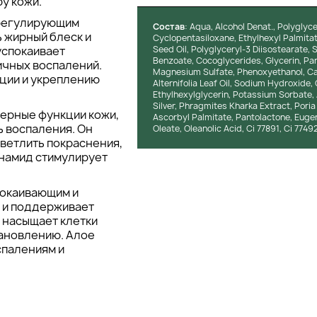
у кожи.
регулирующим
Состав
: Aqua, Alcohol Denat., Polyglyce
 жирный блеск и
Cyclopentasiloxane, Ethylhexyl Palmitat
успокаивает
Seed Oil, Polyglyceryl-3 Diisostearate, 
Benzoate, Cocoglycerides, Glycerin, Pa
ичных воспалений.
Magnesium Sulfate, Phenoxyethanol, Ca
ации и укреплению
Alternifolia Leaf Oil, Sodium Hydroxide,
Ethylhexylglycerin, Potassium Sorbate, Al
Silver, Phragmites Kharka Extract, Pori
ерные функции кожи,
Ascorbyl Palmitate, Pantolactone, Eugen
ь воспаления. Он
Oleate, Oleanolic Acid, Ci 77891, Ci 77492
светлить покраснения,
инамид стимулирует
окаивающим и
 и поддерживает
, насыщает клетки
тановлению. Алое
спалениям и
щает кожу от
рения. Он
вление клеток и