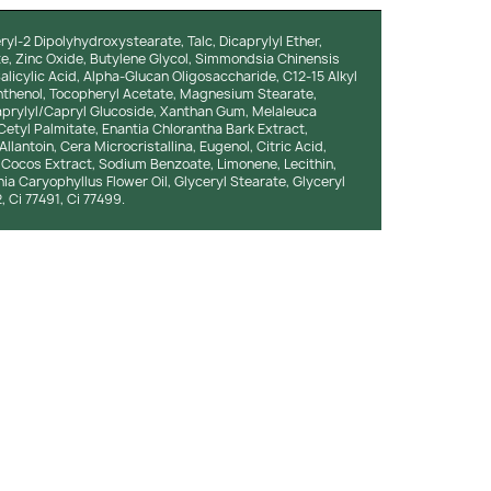
ryl-2 Dipolyhydroxystearate, Talc, Dicaprylyl Ether,
e, Zinc Oxide, Butylene Glycol, Simmondsia Chinensis
Salicylic Acid, Alpha-Glucan Oligosaccharide, C12-15 Alkyl
nthenol, Tocopheryl Acetate, Magnesium Stearate,
prylyl/Capryl Glucoside, Xanthan Gum, Melaleuca
 Cetyl Palmitate, Enantia Chlorantha Bark Extract,
lantoin, Cera Microcristallina, Eugenol, Citric Acid,
a Cocos Extract, Sodium Benzoate, Limonene, Lecithin,
ia Caryophyllus Flower Oil, Glyceryl Stearate, Glyceryl
, Ci 77491, Ci 77499.