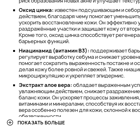
риск образования новых акне и улучшает текстур
Оксид цинка:
известен подсушивающим и себо
действием, благодаря чему помогает уменьшить
ускорить восстановление кожи. Он эффективно 
раздражённые участки и защищает кожу от втор
Кроме того, оксид цинка способствует регенер
барьерных функций.
Ниацинамид (витамин В3):
поддерживает барь
регулирует выработку себума и снижает уровен
помогает сократить выраженность постакне и о
делая кожу более ровной и свежей. Также ниац
микроциркуляцию и укрепляет эпидермис.
Экстракт алое вера:
обладает выраженным усп
увлажняющим действием, снижает раздражение
баланс кожи. Он ускоряет процессы заживления
витаминами и минералами, способствуя их восс
вера особенно полезен для кожи, склонной к во
обезвоженности.
ПОКАЗАТЬ БОЛЬШЕ
Витамин Е:
сильный антиоксидант, который защи
свободных радикалов и замедляет процессы ста
поддерживает эластичность, улучшает восстано