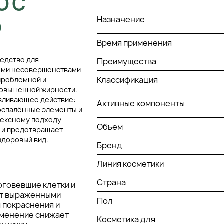
О С
Назначение
O
Время применения
редство для
Преимущества
ными несовершенствами
Классификация
проблемной и
повышенной жирности.
вливающее действие:
Активные компоненты
оспалённые элементы и
лексному подходу
Объем
 и предотвращает
здоровый вид.
Бренд
Линия косметики
Страна
говевшие клетки и
ет выраженными
Пол
 покраснения и
именение снижает
Косметика для