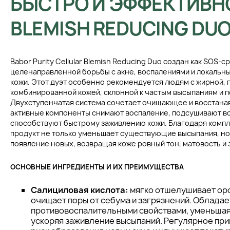
БЫСТРО И ЭФФЕКТИВН
BLEMISH REDUCING DU
Babor Purity Cellular Blemish Reducing Duo создан как SOS-с
целенаправленной борьбы с акне, воспалениями и локаль
кожи. Этот дуэт особенно рекомендуется людям с жирной, 
комбинированной кожей, склонной к частым высыпаниям и 
Двухступенчатая система сочетает очищающее и восстана
активные компоненты снимают воспаление, подсушивают в
способствуют быстрому заживлению кожи. Благодаря комп
продукт не только уменьшает существующие высыпания, но
появление новых, возвращая коже ровный тон, матовость и 
ОСНОВНЫЕ ИНГРЕДИЕНТЫ И ИХ ПРЕИМУЩЕСТВА
Салициловая кислота:
мягко отшелушивает оро
очищает поры от себума и загрязнений. Облада
противовоспалительными свойствами, уменьшая
ускоряя заживление высыпаний. Регулярное пр