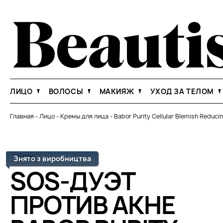
ЛИЦО
ВОЛОСЫ
МАКИЯЖ
УХОД ЗА ТЕЛОМ
Главная
-
Лицо
-
Кремы для лица
-
Babor Purity Cellular Blemish Reduci
NEW
Знято з виробництва
SOS-ДУЭТ
ПРОТИВ АКНЕ