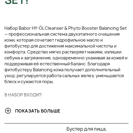
Набор Babor HY-ÖL Cleanser & Phyto Booster Balancing Set
— профессиональная система двухэтапного очищения
кожи, которая сочетает гидрофильное масло и
фитобустер для достижения максимальной чистоты и
комфорта. Средство мягко растворяет макияж, излишки
себума и загрязнения, одновременно ухаживая за кожей и
поддерживая её естественный баланс. Благодаря
фитобустеру Balancing кожа получает дополнительный
уход: регулируется работа сальных желез, уменьшается
блеск и сужаются поры.
В НАБОР ВХОДИТ:
Babor Масло HY-OL Cleanser, 200 мл
ПОКАЗАТЬ БОЛЬШЕ
Babor Бустер Phyto HY-OL Balancing, 100 мл
Бустер для лица,
ОСНОВНЫЕ ИНГРЕДИЕНТЫ И ИХ ПРЕИМУЩЕСТВА