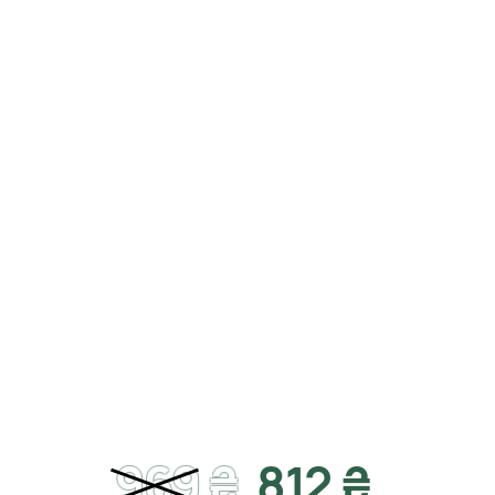
969
₴
812 ₴