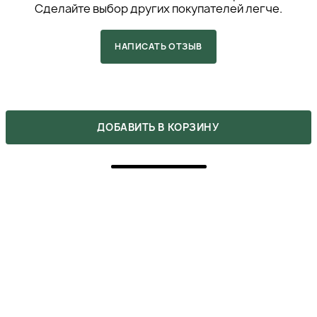
Сделайте выбор других покупателей легче.
НАПИСАТЬ ОТЗЫВ
›
ВАМ ТАКЖЕ МОЖЕТ
ДОБАВИТЬ В КОРЗИНУ
ПОНРАВИТЬСЯ
‹
380 SKINCARE VITAMIN
380 SKINCARE SOOTHIN
RADIANCE BOOST SHAK
G SHAKER MASK - УСПО
ER MASK - ВИТАМИННА
КАИВАЮЩАЯ ШЕЙКЕРН
Я ШЕЙКЕРНАЯ МАСКА Д
АЯ МАСКА