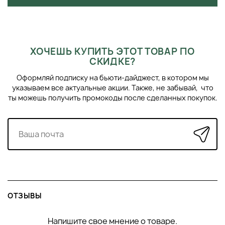
Инструкция по хранению:
Храните косметичку в сухом
месте, избегая попадания прямых солнечных лучей.
Советы профессионалов:
Регулярно проверяйте
содержимое косметички и очищайте её от загрязнений
ХОЧЕШЬ КУПИТЬ ЭТОТ ТОВАР ПО
для поддержания её чистоты и порядка.
СКИДКЕ?
Инструкция по переработке:
Материалы косметички
Оформляй подписку на бьюти-дайджест, в котором мы
могут быть переработаны. Пожалуйста, утилизируйте её в
указываем все актуальные акции. Также, не забывай, что
соответствии с местными правилами переработки.
ты можешь получить промокоды после сделанных покупок.
ОТЗЫВЫ
Напишите свое мнение о товаре.