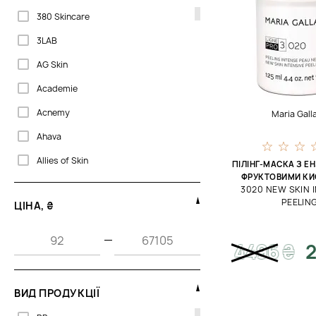
380 Skincare
3LAB
AG Skin
Academie
Acnemy
Maria Gall
Ahava
Allies of Skin
ПІЛІНГ-МАСКА З Е
ФРУКТОВИМИ К
Babor
3020 NEW SKIN 
PEELIN
ЦІНА, ₴
Bali Body
Barba Italiana
—
4496
₴
2
Beaute Mediterranea
Bella Aura
ВИД ПРОДУКЦІЇ
Bellefontaine