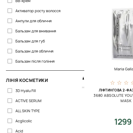
BB-крем
Biogena
Активатор росту волосся
CU Skin
Ампули для обличчя
Cantabria Labs
Бальзам для вмивання
Celenes
Бальзам для губ
Clarena
Бальзам для обличчя
Cocosolis
Бальзам після гоління
Colorescience
Maria Gall
Блиск
Cosmetics 27
ЛІНІЯ КОСМЕТИКИ
Блиск для губ
DSD de Luxe
ЛІФТИНГОВА 2-ФА
3D Hyalu Fill
Бустер для обличчя
3680 ABSOLUTE YOUT
Depot
ACTIVE SERUM
MASK
Гель для вмивання
Dermalogica
ALL SKIN TYPE
Гель для губ
Dermaskill
1299
Acglicolic
Гель для душу
DoTERRA
Acid
Гель для області навколо очей