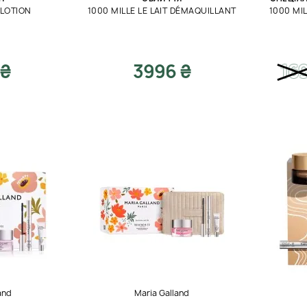
 LOTION
1000 MILLE LE LAIT DÉMAQUILLANT
1000 MI
 ₴
3996 ₴
16
and
Maria Galland