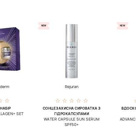
NEW
NEW
hederm
Rejuran
НАБІР
СОНЦЕЗАХИСНА СИРОВАТКА З
ВДОСК
LLAGEN+ SET
ГІДРОКАПСУЛАМИ
WATER CAPSULE SUN SERUM
ADVANCE
SPF50+